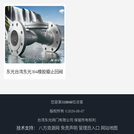
东光台湾东光304橡胶瓣止回阀
东光台湾东光J745X 隔膜式遥控浮球阀
您是第
318840
位访客
版权所有 ©2026-08-07
台湾东光阀门有限公司
保留所有权利.
技术支持：
八方资源网
免责声明
管理员入口
网站地图