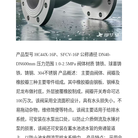
产品型号 HC44X-16P、SFCV-16P 公称通径 DN40-
DN600mm 压力范围 1.0-2.5MPa 阀体材质 铸铁、球墨铸
铁、铸钢、304不锈钢 产品概述： 主要由阀体、阀瓣及
橡胶瓣三种主要零件组成。其中橡胶瓣由钢板、钢棒及
尼龙布做衬底，外层披覆橡胶制成，阀瓣开关寿命可达
100万次。该阀采用全流面积设计，具有水头损失小，不
易拖动杂物，维修简便等特点。该阀主要适用于给排水
系统，可安装在水泵出口处，以防止介质倒流及水锤对
泵的损害，该阀还可安装在蓄水池进水管的旁通管道
上，以防止池水倒流至给水系统中。 产品特点： 采用全