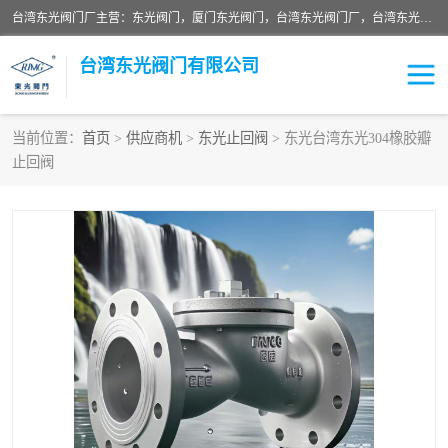
台湾东光阀门厂主营：东光阀门，厦门东光阀门，台湾东光阀门厂，台湾东光球阀，台湾东光闸阀，台湾东光蝶阀，质量有保证价格有优惠，欢迎咨询。
台湾东光阀门有限公司
当前位置：
首页
>
供应商机
>
东光止回阀
> 东光台湾东光304橡胶瓣
止回阀
东光对夹式蝶阀
东光双瓣式逆止阀
东光缓冲式止回阀
东光电动式蝶阀
东光阀门
东光截止阀
东光升杆式闸阀
东光拉柄式底阀
台湾东光水利控制阀
东光橡胶软接
东光球阀
Y型过滤器