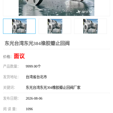
东光Y型过滤器
东光止回阀
东光气动阀
东光减压阀
东光疏水阀
东光电动调节阀
东光电动阀
东光台湾东光304橡胶瓣止回阀
面议
价格：
产品数量：
9999.00个
发货地址：
台湾省台北市
关键词：
东光台湾东光304橡胶瓣止回阀厂家
发布日期：
2026-08-06
阅 读 量：
1096