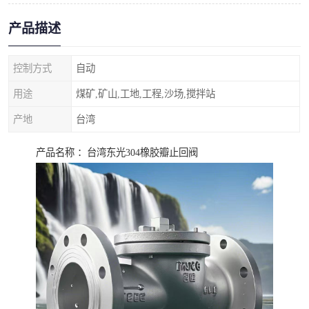
产品描述
控制方式
自动
用途
煤矿,矿山,工地,工程,沙场,搅拌站
产地
台湾
产品名称 ：台湾东光304橡胶瓣止回阀