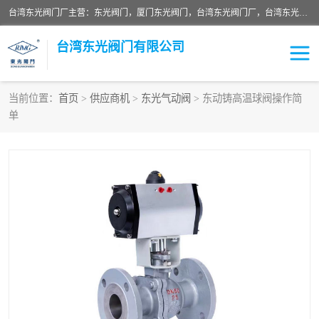
台湾东光阀门厂主营：东光阀门，厦门东光阀门，台湾东光阀门厂，台湾东光球阀，台湾东光闸阀，台湾东光蝶阀，质量有保证价格有优惠，欢迎咨询。
台湾东光阀门有限公司
当前位置：
首页
>
供应商机
>
东光气动阀
> 东动铸高温球阀操作简
单
东光对夹式蝶阀
东光双瓣式逆止阀
东光缓冲式止回阀
东光电动式蝶阀
东光阀门
东光截止阀
东光升杆式闸阀
东光拉柄式底阀
台湾东光水利控制阀
东光橡胶软接
东光球阀
Y型过滤器