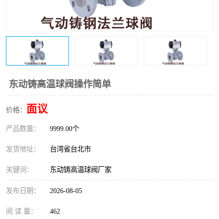
东光Y型过滤器
东光止回阀
东光气动阀
东光减压阀
东光疏水阀
东光电动调节阀
东光电动阀
东动铸高温球阀操作简单
面议
价格：
产品数量：
9999.00个
发货地址：
台湾省台北市
关键词：
东动铸高温球阀厂家
发布日期：
2026-08-05
阅 读 量：
462