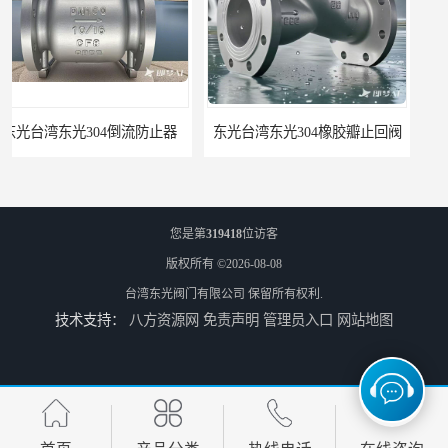
倒流防止器
东光台湾东光304橡胶瓣止回阀
您是第
319418
位访客
版权所有 ©2026-08-08
台湾东光阀门有限公司
保留所有权利.
技术支持：
八方资源网
免责声明
管理员入口
网站地图
东光台湾东光J745X 隔膜式遥控浮球阀
东光阀门台湾东光球阀厂家浙江省办事处