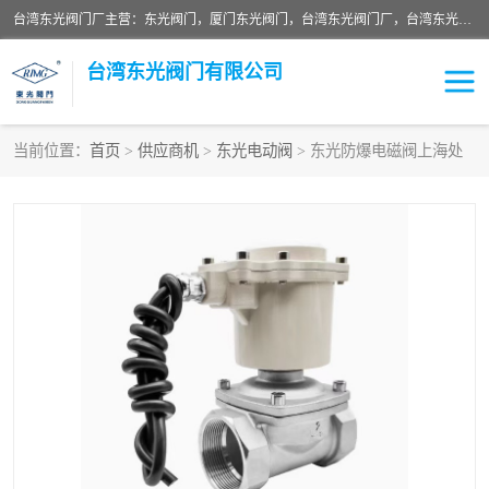
台湾东光阀门厂主营：东光阀门，厦门东光阀门，台湾东光阀门厂，台湾东光球阀，台湾东光闸阀，台湾东光蝶阀，质量有保证价格有优惠，欢迎咨询。
台湾东光阀门有限公司
当前位置：
首页
>
供应商机
>
东光电动阀
> 东光防爆电磁阀上海处
东光对夹式蝶阀
东光双瓣式逆止阀
东光缓冲式止回阀
东光电动式蝶阀
东光阀门
东光截止阀
东光升杆式闸阀
东光拉柄式底阀
台湾东光水利控制阀
东光橡胶软接
东光球阀
Y型过滤器