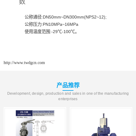
数
公称通径:DN50mm~DN300mm(NPS2~12);
公称压力:PN10MPa~16MPa
使用温度范围:-29℃-100℃。
http://www.twdgcn.com
产品推荐
Development, design, production and sales in one of the manufacturing
enterprises