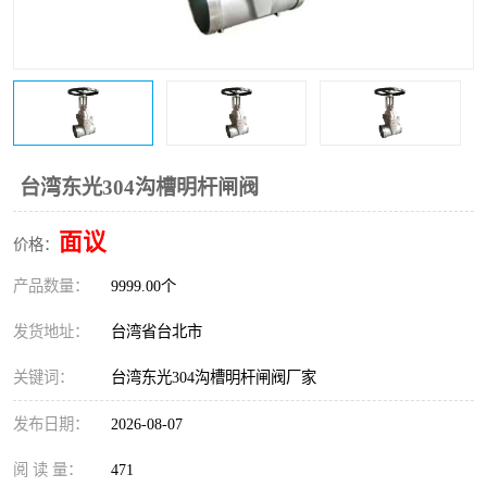
东光Y型过滤器
东光止回阀
东光气动阀
东光减压阀
东光疏水阀
东光电动调节阀
东光电动阀
台湾东光304沟槽明杆闸阀
面议
价格：
产品数量：
9999.00个
发货地址：
台湾省台北市
关键词：
台湾东光304沟槽明杆闸阀厂家
发布日期：
2026-08-07
阅 读 量：
471