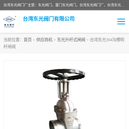
台湾东光阀门厂主营：东光阀门，厦门东光阀门，台湾东光阀门厂，台湾东光球阀，台湾东光闸阀，台湾东光蝶阀，质量有保证价格有优惠，欢迎咨询。
台湾东光阀门有限公司
当前位置：
首页
>
供应商机
>
东光升杆式闸阀
> 台湾东光304沟槽明
杆闸阀
东光对夹式蝶阀
东光双瓣式逆止阀
东光缓冲式止回阀
东光电动式蝶阀
东光阀门
东光截止阀
东光升杆式闸阀
东光拉柄式底阀
台湾东光水利控制阀
东光橡胶软接
东光球阀
Y型过滤器