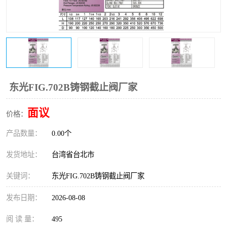
东光Y型过滤器
东光止回阀
东光气动阀
东光减压阀
东光疏水阀
东光电动调节阀
东光电动阀
东光FIG.702B铸钢截止阀厂家
面议
价格：
产品数量：
0.00个
发货地址：
台湾省台北市
关键词：
东光FIG.702B铸钢截止阀厂家
发布日期：
2026-08-08
阅 读 量：
495