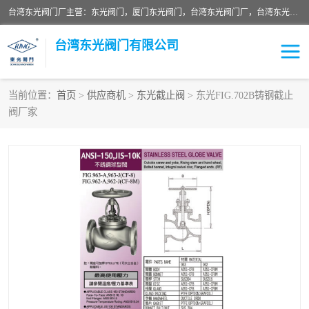
台湾东光阀门厂主营：东光阀门，厦门东光阀门，台湾东光阀门厂，台湾东光球阀，台湾东光闸阀，台湾东光蝶阀，质量有保证价格有优惠，欢迎咨询。
台湾东光阀门有限公司
当前位置：
首页
>
供应商机
>
东光截止阀
> 东光FIG.702B铸钢截止
阀厂家
东光对夹式蝶阀
东光双瓣式逆止阀
东光缓冲式止回阀
东光电动式蝶阀
东光阀门
东光截止阀
东光升杆式闸阀
东光拉柄式底阀
台湾东光水利控制阀
东光橡胶软接
东光球阀
Y型过滤器