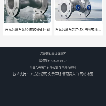
304橡胶瓣止回阀
东光台湾东光J745X 隔膜式遥控浮球阀
您是第
319016
位访客
版权所有 ©2026-08-07
台湾东光阀门有限公司
保留所有权利.
技术支持：
八方资源网
免责声明
管理员入口
网站地图
东光阀门台湾东光球阀厂家浙江省办事处
东光阀门台湾东光阀门广西办事处