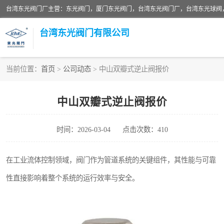
台湾东光阀门厂主营：东光阀门，厦门东光阀门，台湾东光阀门厂，台湾东光球阀
台湾东光阀门有限公司
当前位置：
首页
>
公司动态
> 中山双瓣式逆止阀报价
东光对夹式蝶阀
中山双瓣式逆止阀报价
东光缓冲式止回阀
时间：2026-03-04
点击次数：410
东光阀门
东光升杆式闸阀
在工业流体控制领域，阀门作为管道系统的关键组件，其性能与可靠
性直接影响着整个系统的运行效率与安全。
台湾东光水利控制阀
东光球阀