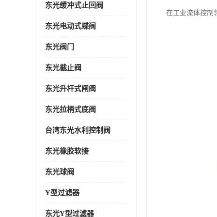
东光缓冲式止回阀
在工业流体控制
东光电动式蝶阀
东光阀门
东光截止阀
东光升杆式闸阀
东光拉柄式底阀
台湾东光水利控制阀
东光橡胶软接
东光球阀
Y型过滤器
东光Y型过滤器