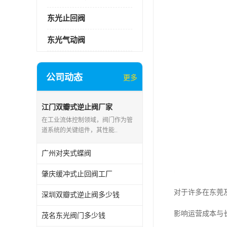
东光止回阀
东光气动阀
公司动态
更多
江门双瓣式逆止阀厂家
在工业流体控制领域，阀门作为管
道系统的关键组件，其性能..
广州对夹式蝶阀
肇庆缓冲式止回阀工厂
对于许多在东莞
深圳双瓣式逆止阀多少钱
影响运营成本与
茂名东光阀门多少钱