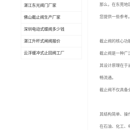
那么，在东莞地
湛江东光阀门厂家
您提供一些参考
佛山截止阀生产厂家
深圳电动式蝶阀多少钱
湛江升杆式闸阀报价
截止阀的核心功
云浮缓冲式止回阀工厂
截止阀是一种广
其设计原理在于
畅流通。
截止阀不仅具备
其结构简单、操
在石油、化工、