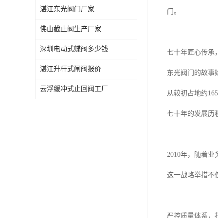
湛江东光阀门厂家
门。
佛山截止阀生产厂家
深圳电动式蝶阀多少钱
七十年匠心传承
湛江升杆式闸阀报价
东光阀门的故事始
云浮缓冲式止回阀工厂
从较初占地约1
七十年的发展历
2010年，随
这一战略举措不
严控质量体系，