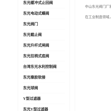
东光缓冲式止回阀
中山东光阀门厂
东光电动式蝶阀
在工业制造领域
东光阀门
东光截止阀
东光升杆式闸阀
东光拉柄式底阀
台湾东光水利控制阀
东光橡胶软接
东光球阀
Y型过滤器
东光Y型过滤器