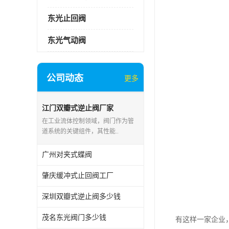
东光止回阀
东光气动阀
公司动态
更多
江门双瓣式逆止阀厂家
在工业流体控制领域，阀门作为管
道系统的关键组件，其性能..
广州对夹式蝶阀
肇庆缓冲式止回阀工厂
深圳双瓣式逆止阀多少钱
茂名东光阀门多少钱
有这样一家企业