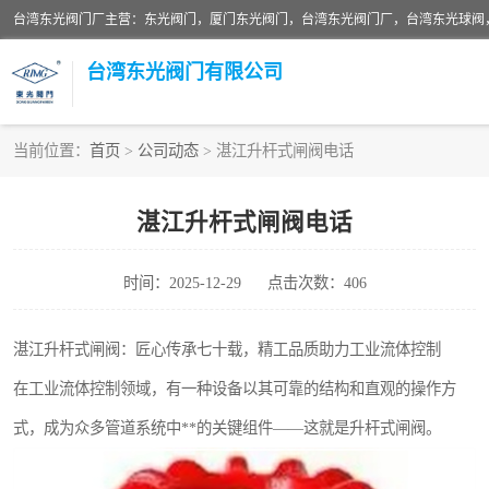
台湾东光阀门厂主营：东光阀门，厦门东光阀门，台湾东光阀门厂，台湾东光球阀
台湾东光阀门有限公司
当前位置：
首页
>
公司动态
> 湛江升杆式闸阀电话
东光对夹式蝶阀
湛江升杆式闸阀电话
东光缓冲式止回阀
时间：2025-12-29
点击次数：406
东光阀门
东光升杆式闸阀
湛江升杆式闸阀：匠心传承七十载，精工品质助力工业流体控制
在工业流体控制领域，有一种设备以其可靠的结构和直观的操作方
台湾东光水利控制阀
式，成为众多管道系统中**的关键组件——这就是升杆式闸阀。
东光球阀