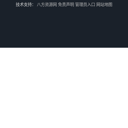
技术支持：
八方资源网
免责声明
管理员入口
网站地图
东光台湾东光J745X 隔膜式遥控浮球阀
东光阀门台湾东光球阀厂家浙江省办事处
东光阀门台湾东光阀门广西办事处
台湾东光比例式减压阀