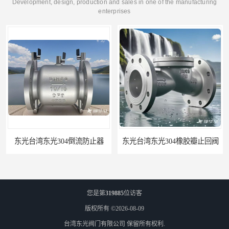
Development, design, production and sales in one of the manufacturing
enterprises
04倒流防止器
东光台湾东光304橡胶瓣止回阀
您是第
319885
位访客
版权所有 ©2026-08-09
台湾东光阀门有限公司
保留所有权利.