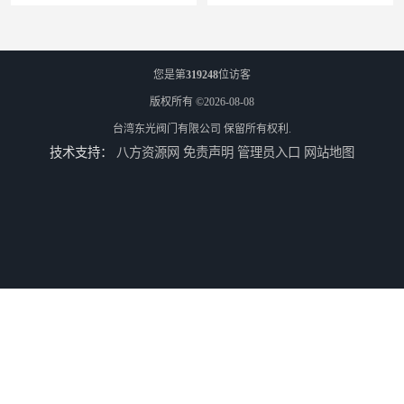
您是第
319248
位访客
版权所有 ©2026-08-08
台湾东光阀门有限公司
保留所有权利.
技术支持：
八方资源网
免责声明
管理员入口
网站地图
东光台湾东光J745X 隔膜式遥控浮球阀
东光阀门台湾东光球阀厂家浙江省办事处