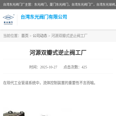
台湾东光阀门厂主营：东光阀门，厦门东光阀门，台湾东光阀门厂，台湾东光球阀
台湾东光阀门有限公司
当前位置：
首页
>
公司动态
> 河源双瓣式逆止阀工厂
东光对夹式蝶阀
河源双瓣式逆止阀工厂
东光缓冲式止回阀
时间：2025-10-27
点击次数：425
东光阀门
东光升杆式闸阀
在现代工业管道系统中，流体控制装置的重要性不言而喻。
台湾东光水利控制阀
东光球阀