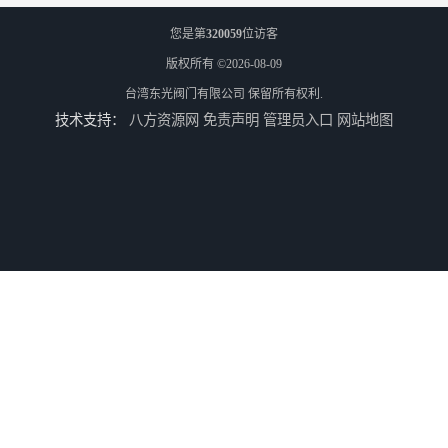
您是第
320059
位访客
版权所有 ©2026-08-09
台湾东光阀门有限公司
保留所有权利.
技术支持：
八方资源网
免责声明
管理员入口
网站地图
东光阀门台湾东光球阀厂家浙江省办事处
东光阀门台湾东光阀门广西办事处
台湾东光比例式减压阀
台湾东光蒸汽减压阀