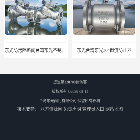
东光台湾东光304倒流防止器
东光台湾东光304橡胶瓣止回阀
您是第
320708
位访客
版权所有 ©2026-08-11
台湾东光阀门有限公司
保留所有权利.
技术支持：
八方资源网
免责声明
管理员入口
网站地图
东光台湾东光J745X 隔膜式遥控浮球阀
东光阀门台湾东光球阀厂家浙江省办事处