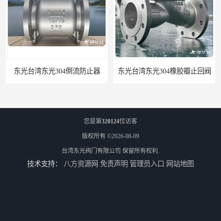
器
东光台湾东光304橡胶瓣止回阀
您是第
320124
位访客
版权所有 ©2026-08-09
台湾东光阀门有限公司
保留所有权利.
技术支持：
八方资源网
免责声明
管理员入口
网站地图
东光台湾东光J745X 隔膜式遥控浮球阀
东光阀门台湾东光球阀厂家浙江省办事处