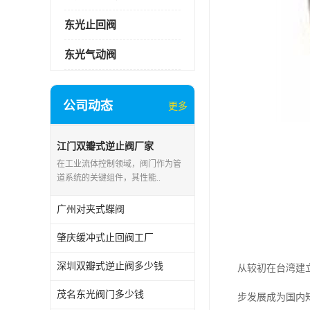
东光止回阀
东光气动阀
公司动态
更多
江门双瓣式逆止阀厂家
在工业流体控制领域，阀门作为管
道系统的关键组件，其性能..
广州对夹式蝶阀
肇庆缓冲式止回阀工厂
深圳双瓣式逆止阀多少钱
从较初在台湾建
茂名东光阀门多少钱
步发展成为国内