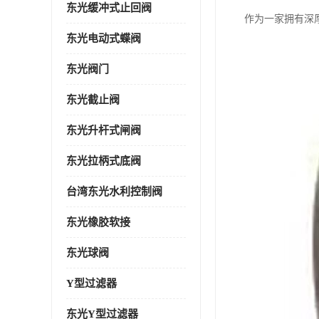
东光缓冲式止回阀
作为一家拥有深
东光电动式蝶阀
东光阀门
东光截止阀
东光升杆式闸阀
东光拉柄式底阀
台湾东光水利控制阀
东光橡胶软接
东光球阀
Y型过滤器
东光Y型过滤器