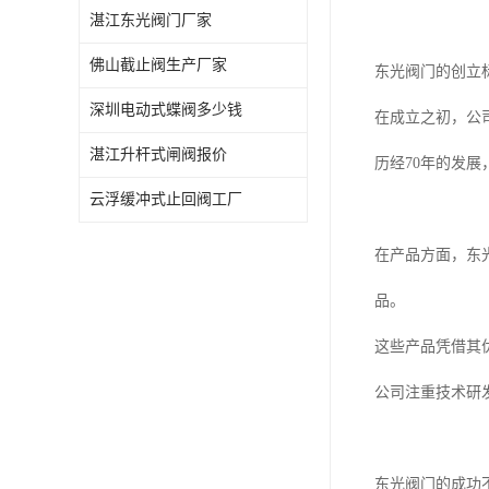
湛江东光阀门厂家
佛山截止阀生产厂家
东光阀门的创立
深圳电动式蝶阀多少钱
在成立之初，公
湛江升杆式闸阀报价
历经70年的发
云浮缓冲式止回阀工厂
在产品方面，东
品。
这些产品凭借其
公司注重技术研
东光阀门的成功