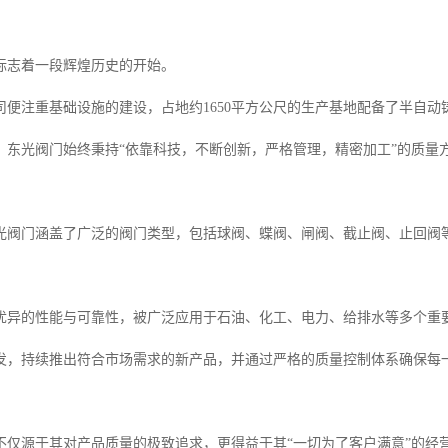
标志着一段辉煌历史的开始。
司便注重基础设施的建设，占地约1650平方公尺的生产基地配备了半自
展，东光阀门始终秉持“依靠科技，不断创新，严格管理，精密加工”的质量
光阀门涵盖了广泛的阀门类型，包括球阀、蝶阀、闸阀、截止阀、止回阀
优异的性能与可靠性，被广泛应用于石油、化工、电力、给排水等多个重
发，持续推出符合市场需求的新产品，并通过严格的质量控制体系确保每
不仅源于其对产品质量的极致追求，更得益于其“一切为了客户满意”的经