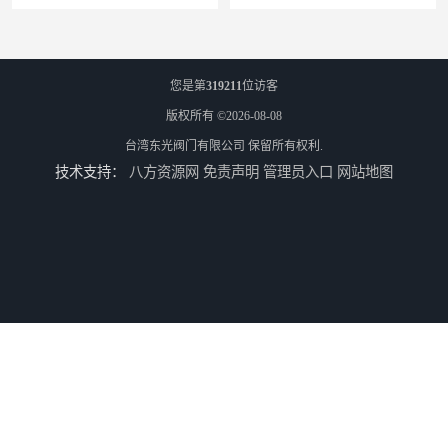
您是第
319211
位访客
版权所有 ©2026-08-08
台湾东光阀门有限公司
保留所有权利.
技术支持：
八方资源网
免责声明
管理员入口
网站地图
东光台湾东光J745X 隔膜式遥控浮球阀
东光阀门台湾东光球阀厂家浙江省办事处