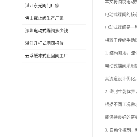
本文将围绕电动
湛江东光阀门厂家
电动式蝶阀的核
佛山截止阀生产厂家
电动式蝶阀是一
深圳电动式蝶阀多少钱
相较于传统手动
湛江升杆式闸阀报价
1. 结构紧凑，
云浮缓冲式止回阀工厂
电动式蝶阀采用
其流道设计优化
2. 密封性能优
根据不同工况需
能保持良好的密
3. 自动化控制