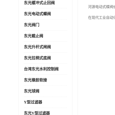
东光缓冲式止回阀
河源电动式蝶阀
东光电动式蝶阀
在现代工业自动
东光阀门
东光截止阀
东光升杆式闸阀
东光拉柄式底阀
台湾东光水利控制阀
东光橡胶软接
东光球阀
Y型过滤器
东光Y型过滤器