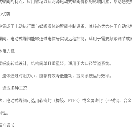
式蝶阀的特点、应用领域以及河源电动式蝶阀价格的影响因素，帮助您更
心优势
种集成了电动执行器与蝶阀阀体的智能控制设备，其核心优势在于自动化
蝶阀，电动式蝶阀能够通过电信号实现远程控制，适用于需要频繁调节或
流体阻力低
蝶板旋转式设计，结构简单且重量轻，适用于大口径管道系统。
，流体通过时阻力小，能够有效降低能耗，提高系统运行效率。
异，适应多种工况
求，电动式蝶阀可选用软密封（橡胶、PTFE）或金属密封（不锈钢、合
封性。
，精准调节