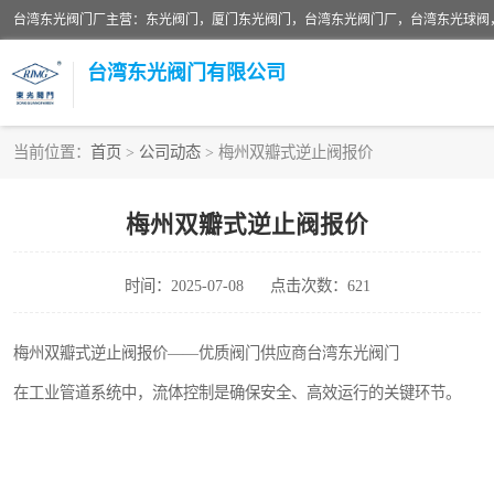
台湾东光阀门厂主营：东光阀门，厦门东光阀门，台湾东光阀门厂，台湾东光球阀
台湾东光阀门有限公司
当前位置：
首页
>
公司动态
> 梅州双瓣式逆止阀报价
东光对夹式蝶阀
梅州双瓣式逆止阀报价
东光缓冲式止回阀
时间：2025-07-08
点击次数：621
东光阀门
东光升杆式闸阀
梅州双瓣式逆止阀报价——优质阀门供应商台湾东光阀门
在工业管道系统中，流体控制是确保安全、高效运行的关键环节。
台湾东光水利控制阀
东光球阀