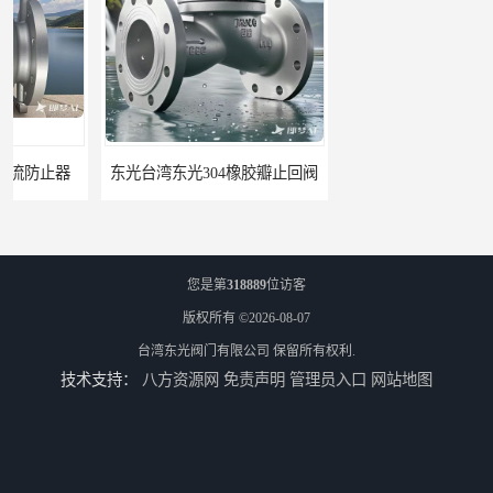
东光台湾东光304橡胶瓣止回阀
东光台湾东光J745X 隔膜式遥控浮球阀
您是第
318889
位访客
版权所有 ©2026-08-07
台湾东光阀门有限公司
保留所有权利.
技术支持：
八方资源网
免责声明
管理员入口
网站地图
东光阀门台湾东光球阀厂家浙江省办事处
东光阀门台湾东光阀门广西办事处