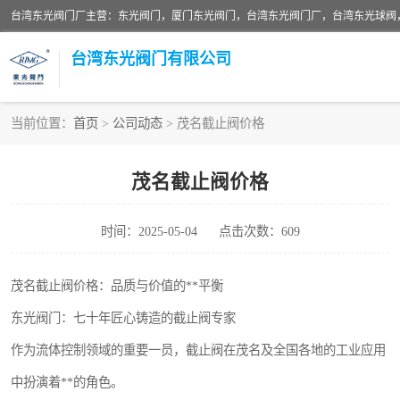
台湾东光阀门厂主营：东光阀门，厦门东光阀门，台湾东光阀门厂，台湾东光球阀
台湾东光阀门有限公司
当前位置：
首页
>
公司动态
> 茂名截止阀价格
东光对夹式蝶阀
茂名截止阀价格
东光缓冲式止回阀
时间：2025-05-04
点击次数：609
东光阀门
东光升杆式闸阀
茂名截止阀价格：品质与价值的**平衡
东光阀门：七十年匠心铸造的截止阀专家
台湾东光水利控制阀
作为流体控制领域的重要一员，截止阀在茂名及全国各地的工业应用
东光球阀
中扮演着**的角色。